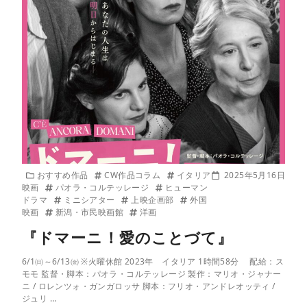
おすすめ作品
CW作品コラム
イタリア
2025年5月16日
映画
パオラ・コルテッレージ
ヒューマン
ドラマ
ミニシアター
上映企画部
外国
映画
新潟・市民映画館
洋画
『ドマーニ！愛のことづて』
6/1㈰～6/13㈮ ※火曜休館 2023年 イタリア 1時間58分 配給：ス
モモ 監督・脚本：パオラ・コルテッレージ 製作：マリオ・ジャナー
ニ / ロレンツォ・ガンガロッサ 脚本：フリオ・アンドレオッティ /
ジュリ …