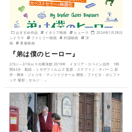
おすすめ作品
イタリア映画
ヒューマ
2024年1月28日
ンドラマ
ファミリー映画
外国映画
洋
画
青春映画
『弟は僕のヒーロー』
2/3㈯～2/16㈮ ※火曜休館 2019年 イタリア・スペイン合作 1時
間42分 配給：ミモザフィルムズ 監督：ステファノ・チパーニ 原
作・脚本：ジャコモ・マッツァリオール 脚色：ファビオ・ボニファ
ッチ 撮影：セルジ・ …