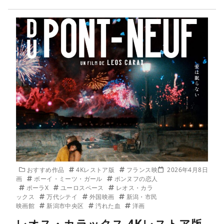
おすすめ作品
4Kレストア版
フランス映
2026年4月8日
画
ボーイ・ミーツ・ガール
ポンヌフの恋人
ポーラX
ユーロスペース
レオス・カラ
ックス
万代シテイ
外国映画
新潟・市民
映画館
新潟市中央区
汚れた血
洋画
レオス・カラックス 4Kレストア版