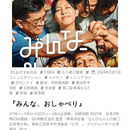
おすすめ作品
CODA
ろう者と聴者
2026年2月1日
コミュニケーション
コメディ
ミニシアター
万代シテイ
新潟・市民映画館
新潟市中
央区
日本映画
河合健
第二駐車場ビル1
階
邦画
長澤樹
『みんな、おしゃべり』
2/14㈯～3/6㈮ ※2/21㈯～26㈭は休映、火曜休館 2025年 日本2時
間23分配給：GUM株式会社 監督・脚本河合健『なんのちゃんの第二
次世界大戦』 脚本乙黒恭平竹浪春花『心平、』 プロデューサー小澤
秀平『駅ま …