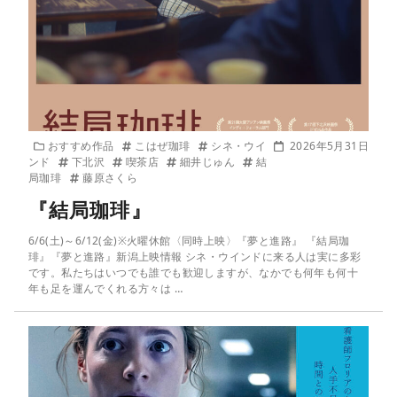
おすすめ作品
こはぜ珈琲
シネ・ウイ
2026年5月31日
ンド
下北沢
喫茶店
細井じゅん
結
局珈琲
藤原さくら
『結局珈琲』
6/6(土)～6/12(金)※火曜休館〈同時上映〉『夢と進路』 『結局珈
琲』『夢と進路』新潟上映情報 シネ・ウインドに来る人は実に多彩
です。私たちはいつでも誰でも歓迎しますが、なかでも何年も何十
年も足を運んでくれる方々は …