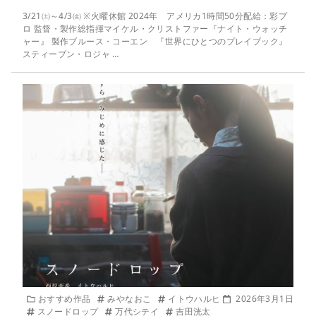
3/21㈯～4/3㈮ ※火曜休館 2024年 アメリカ1時間50分配給：彩プ
ロ 監督・製作総指揮マイケル・クリストファー『ナイト・ウォッチ
ャー』 製作ブルース・コーエン 『世界にひとつのプレイブック』
スティーブン・ロジャ …
おすすめ作品
みやなおこ
イトウハルヒ
2026年3月1日
スノードロップ
万代シテイ
吉田洸太