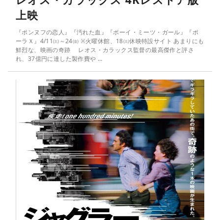
上映
『ポンヌフの恋人』『汚れた血』『ボーイ・ミーツ・ガール』『ポ
ーラＸ』4/11㈯～24㈮ ※火曜休館、18㈯休映特設サイト あまりにも
鮮烈な、映画の奇跡 レオス・カラックス監督の最高傑作と評さ
れ、37億円に達した製作費や …