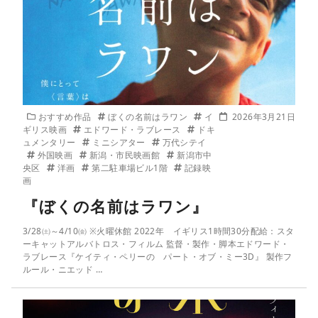
おすすめ作品
ぼくの名前はラワン
イ
2026年3月21日
ギリス映画
エドワード・ラブレース
ドキ
ュメンタリー
ミニシアター
万代シテイ
外国映画
新潟・市民映画館
新潟市中
央区
洋画
第二駐車場ビル1階
記録映
画
『ぼくの名前はラワン』
3/28㈯～4/10㈮ ※火曜休館 2022年 イギリス1時間30分配給：スタ
ーキャットアルバトロス・フィルム 監督・製作・脚本エドワード・
ラブレース『ケイティ・ペリーの パート・オブ・ミー3D』 製作フ
ルール・ニエッド …