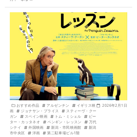
おすすめ作品
アルゼンチン
イギリス映
2026年2月1日
画
ジョナサン・プライス
スティーヴ・クー
ガン
スペイン映画
トム・ミシェル
ピー
ター・カッタネオ
ペンギン・レッスン
万代
シテイ
外国映画
新潟・市民映画館
新潟
市中央区
洋画
第二駐車場ビル1階