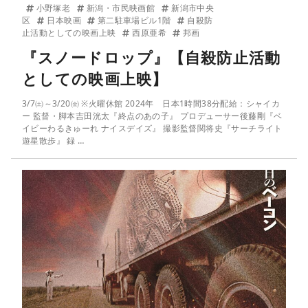
小野塚老
新潟・市民映画館
新潟市中央
区
日本映画
第二駐車場ビル1階
自殺防
止活動としての映画上映
西原亜希
邦画
『スノードロップ』【自殺防止活動
としての映画上映】
3/7㈯～3/20㈮ ※火曜休館 2024年 日本1時間38分配給：シャイカ
ー 監督・脚本吉田洸太『終点のあの子』 プロデューサー後藤剛『ベ
イビーわるきゅーれ ナイスデイズ』 撮影監督関将史『サーチライト
遊星散歩』 録 …