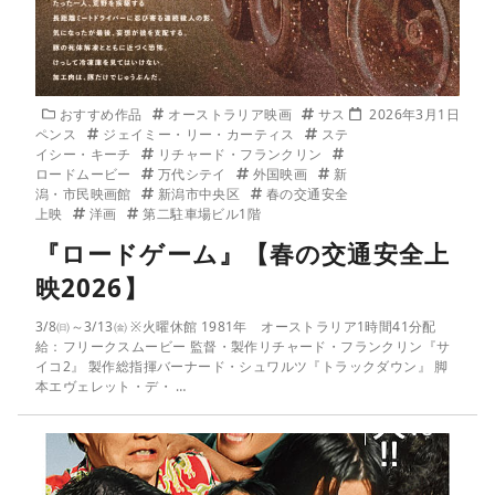
おすすめ作品
オーストラリア映画
サス
2026年3月1日
ペンス
ジェイミー・リー・カーティス
ステ
イシー・キーチ
リチャード・フランクリン
ロードムービー
万代シテイ
外国映画
新
潟・市民映画館
新潟市中央区
春の交通安全
上映
洋画
第二駐車場ビル1階
『ロードゲーム』【春の交通安全上
映2026】
3/8㈰～3/13㈮ ※火曜休館 1981年 オーストラリア1時間41分配
給：フリークスムービー 監督・製作リチャード・フランクリン『サ
イコ2』 製作総指揮バーナード・シュワルツ『トラックダウン』 脚
本エヴェレット・デ・ …