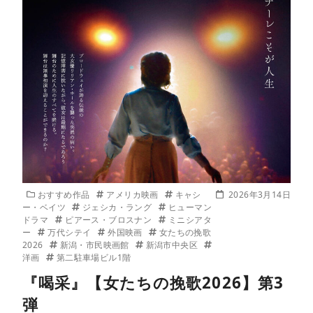
おすすめ作品
アメリカ映画
キャシ
2026年3月14日
ー・ベイツ
ジェシカ・ラング
ヒューマン
ドラマ
ピアース・ブロスナン
ミニシアタ
ー
万代シテイ
外国映画
女たちの挽歌
2026
新潟・市民映画館
新潟市中央区
洋画
第二駐車場ビル1階
『喝采』【女たちの挽歌2026】第3
弾