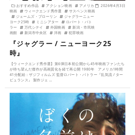
おすすめ作品
アクション映画
アメリカ
2026年4月3日
映画
ウィークエンド秀作選
サスペンス映画
ジェームズ・ブローリン
ジャグラーニュー
ヨーク25時
ミニシアター
ロバート・バト
ラー
万代シテイ
外国映画
新潟・市民映
画館
新潟市中央区
洋画
犯罪映画
『ジャグラー / ニューヨーク25
時』
【ウィークエンド秀作選】第6弾日本初公開から45年映画ファンたち
が待ち望んだ傑作が高画質化を経て再公開 1980年 アメリカ1時間
41分配給：ザジフィルムズ 監督ロバート・バトラー『乱気流 / ター
ビュランス』 製作ジェ …