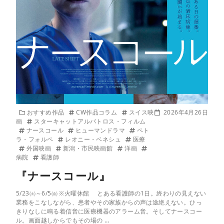
おすすめ作品
CW作品コラム
スイス映
2026年4月26日
画
スターキャットアルバトロス・フィルム
ナースコール
ヒューマンドラマ
ペト
ラ・フォルペ
レオニー・ベネシュ
医療
外国映画
新潟・市民映画館
洋画
病院
看護師
『ナースコール』
5/23㈯～6/5㈮ ※火曜休館 とある看護師の1日。終わりの見えない
業務をこなしながら、患者やその家族からの声は途絶えない。ひっ
きりなしに鳴る着信音に医療機器のアラーム音。そしてナースコー
ル。画面越しからでもその場の …