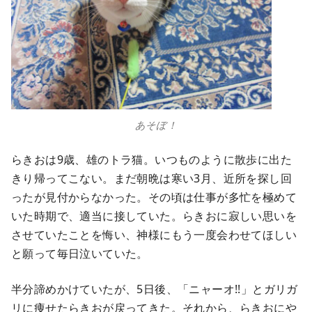
あそぼ！
らきおは9歳、雄のトラ猫。いつものように散歩に出た
きり帰ってこない。まだ朝晩は寒い3月、近所を探し回
ったが見付からなかった。その頃は仕事が多忙を極めて
いた時期で、適当に接していた。らきおに寂しい思いを
させていたことを悔い、神様にもう一度会わせてほしい
と願って毎日泣いていた。
半分諦めかけていたが、5日後、「ニャーオ!!」とガリガ
リに痩せたらきおが戻ってきた。それから、らきおにや