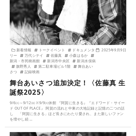
新着情報
トークイベント
ドキュメンタ
2025年9月9日
リー
万代シテイ
佐藤真
小森はるか
新潟・市民映画館
新潟市中央区
新潟水俣病
旗野秀人
第二駐車場ビル1階
舞台あい
さつ
記録映画
舞台あいさつ追加決定！〈佐藤真 生
誕祭2025〉
9/6㈯～9/12㈮ ※9/9㈫休館 『阿賀に生きる』『エドワード・サイー
ド OUT OF PLACE』 阿賀の流れと中東の大地記録と記憶の二つの話
し 「阿賀に生きる」ほど長きにわたり愛され、また新しいファン
を増やし続 …