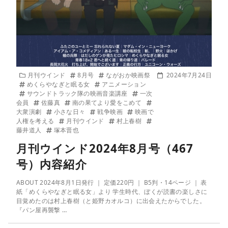
月刊ウインド
8月号
ながおか映画祭
2024年7月24日
めくらやなぎと眠る女
アニメーション
サウンドトラック隊の映画音楽講座
一次
会員
佐藤真
南の果てより愛をこめて
大衆演劇
小さな日々
戦争映画
映画で
人権を考える
月刊ウインド
村上春樹
藤井道人
塚本晋也
月刊ウインド2024年8月号（467
号）内容紹介
ABOUT 2024年8月1日発行 ｜ 定価220円 ｜ B5判・14ページ ｜ 表
紙「めくらやなぎと眠る女」より 学生時代、ぼくが読書の楽しさに
目覚めたのは村上春樹（と姫野カオルコ）に出会えたからでした。
『パン屋再襲撃 …