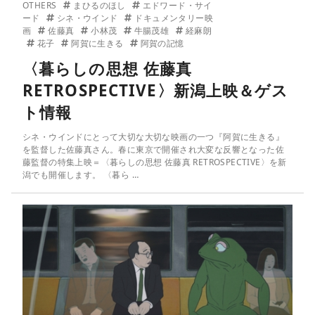
OTHERS
まひるのほし
エドワード・サイ
ード
シネ・ウインド
ドキュメンタリー映
画
佐藤真
小林茂
牛腸茂雄
経麻朗
花子
阿賀に生きる
阿賀の記憶
〈暮らしの思想 佐藤真
RETROSPECTIVE〉新潟上映＆ゲス
ト情報
シネ・ウインドにとって大切な大切な映画の一つ『阿賀に生きる』
を監督した佐藤真さん。春に東京で開催され大変な反響となった佐
藤監督の特集上映＝〈暮らしの思想 佐藤真 RETROSPECTIVE〉を新
潟でも開催します。 〈暮ら …