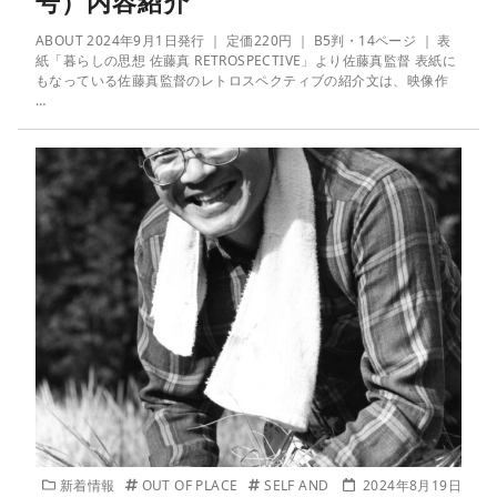
号）内容紹介
ABOUT 2024年9月1日発行 ｜ 定価220円 ｜ B5判・14ページ ｜ 表
紙「暮らしの思想 佐藤真 RETROSPECTIVE」より佐藤真監督 表紙に
もなっている佐藤真監督のレトロスペクティブの紹介文は、映像作
…
新着情報
OUT OF PLACE
SELF AND
2024年8月19日