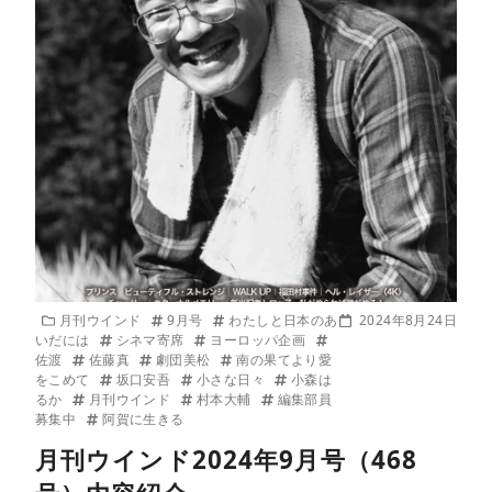
月刊ウインド
9月号
わたしと日本のあ
2024年8月24日
いだには
シネマ寄席
ヨーロッパ企画
佐渡
佐藤真
劇団美松
南の果てより愛
をこめて
坂口安吾
小さな日々
小森は
るか
月刊ウインド
村本大輔
編集部員
募集中
阿賀に生きる
月刊ウインド2024年9月号（468