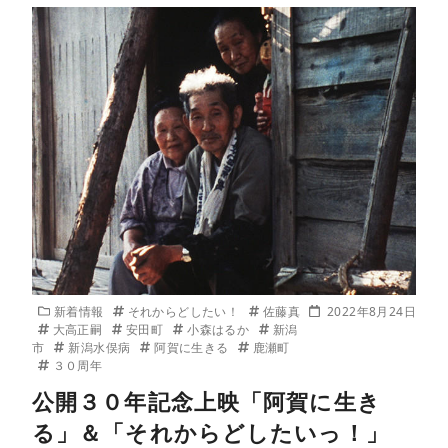
新着情報
それからどしたい！
佐藤真
2022年8月24日
大高正嗣
安田町
小森はるか
新潟
市
新潟水俣病
阿賀に生きる
鹿瀬町
３０周年
公開３０年記念上映「阿賀に生き
る」＆「それからどしたいっ！」