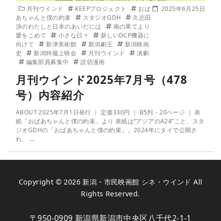
月刊ウインド
KEEPプロジェクト
おば
2025年6月25日
あちゃんと僕の約束
スタジオGDH
久志田
渉のわたしと日本のあいだには
南の果てより
愛をこめて
小さな日々
新しいDCP機器に
向けて
新津美術館
新潟劇王
新潟映画
史
新潟特撮上映会
月刊ウインド
演劇
編集部員募集中
読切漫画
月刊ウインド2025年7月号（478
号）内容紹介
ABOUT 2025年7月1日発行 ｜ 定価330円 ｜ B5判・20ページ ｜ 表
紙「おばあちゃんと僕の約束」より 表紙は“アジアのA24”こと、スタ
ジオGDHの「おばあちゃんと僕の約束」。2024年にタイで公開さ
れ、 …
Copyright © 2026
新潟・市民映画館 シネ・ウインド
All
Rights Reserved.
〒950-0909 新潟県新潟市中央区八千代2-1-1