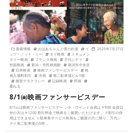
新着情報
おばあちゃんと僕の約束
イ
2025年7月27日
ッツ・ノット・ミー
タイ映画
ドキュメン
タリー映画
フランス映画
万代シテイ
外国映画
新潟・市民映画館
新潟市中央区
日本映画
映画ファンサービスデー
映
画入場料割引
洋画
第二駐車場ビル1階
能登デモクラシー
記録映画
邦画
重ねる
8/1㈮映画ファンサービスデー
8/1㈮は映画ファンサービスデー シネ・ウインド会員は￥900 会員以
外の方は￥1200 割引料金で映画をご鑑賞いただけます。 ※割引の併
用はできません ☆駐車券サービス映画をご鑑賞の方に限り、万代シ
テイ第二駐車場の5時 …