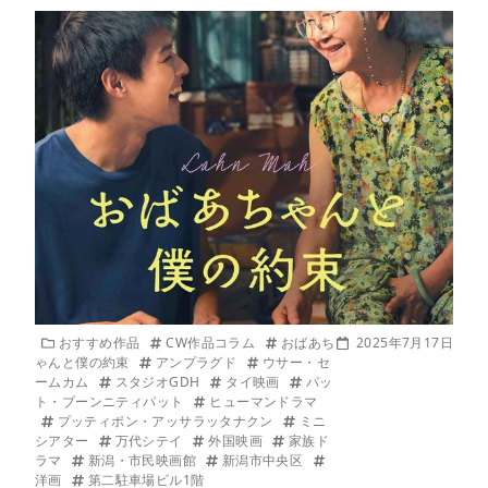
おすすめ作品
CW作品コラム
おばあち
2025年7月17日
ゃんと僕の約束
アンプラグド
ウサー・セ
ームカム
スタジオGDH
タイ映画
パッ
ト・ブーンニティパット
ヒューマンドラマ
プッティポン・アッサラッタナクン
ミニ
シアター
万代シテイ
外国映画
家族ド
ラマ
新潟・市民映画館
新潟市中央区
洋画
第二駐車場ビル1階