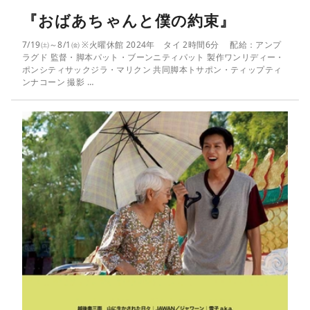
『おばあちゃんと僕の約束』
7/19㈯～8/1㈮ ※火曜休館 2024年 タイ 2時間6分 配給：アンプ
ラグド 監督・脚本パット・ブーンニティパット 製作ワンリディー・
ポンシティサックジラ・マリクン 共同脚本トサポン・ティップティ
ンナコーン 撮影 …