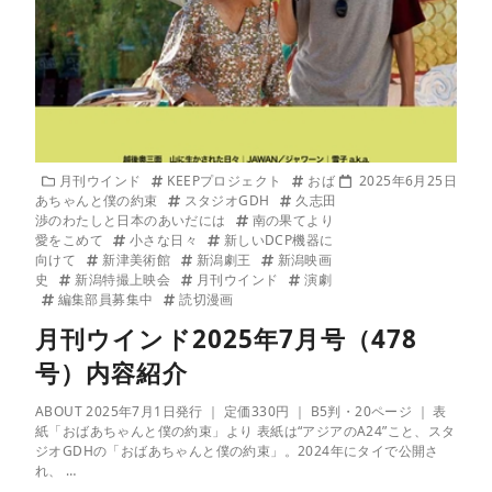
月刊ウインド
KEEPプロジェクト
おば
2025年6月25日
あちゃんと僕の約束
スタジオGDH
久志田
渉のわたしと日本のあいだには
南の果てより
愛をこめて
小さな日々
新しいDCP機器に
向けて
新津美術館
新潟劇王
新潟映画
史
新潟特撮上映会
月刊ウインド
演劇
編集部員募集中
読切漫画
月刊ウインド2025年7月号（478
号）内容紹介
ABOUT 2025年7月1日発行 ｜ 定価330円 ｜ B5判・20ページ ｜ 表
紙「おばあちゃんと僕の約束」より 表紙は“アジアのA24”こと、スタ
ジオGDHの「おばあちゃんと僕の約束」。2024年にタイで公開さ
れ、 …