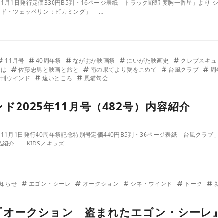
2026年1月1日発行定価330円B5判・16ページ表紙「トラック野郎 度胸一番星
ッド・ツェッペリン：ビカミング」 …
11月号
40周年祭
ながおか映画祭
にいがた映画史
クレプスキュ
には
佐藤忠男と映画と旅と
南の果てより愛をこめて
台風クラブ
周
月刊ウインド
遠いところ
風猫句会
ド2025年11月号（482号）内容紹介
025年11月1日発行40周年祭記念特別号定価440円B5判・36ページ表紙「台風ク
紹介 「KIDS／キッズ …
知らせ
エゴン・シーレ
オークション
シネ・ウインド
トーク
土)『オークション 盗まれたエゴン・シー