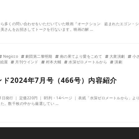
ら多くの問い合わせをいただいていた映画『オークション 盗まれたエゴン・シー
美さんをお招きしてトークを行ないます。映画の解 …
Negicco
劇団第二黎明期
南の果てより愛をこめて
大衆演劇
小
潟絵屋
月刊ウインド
村本大輔
水深ゼロメートルから
演劇
ド2024年7月号（466号）内容紹介
年7月1日発行 ｜ 定価220円 ｜ B5判・14ページ ｜ 表紙「水深ゼロメートル
た。数千枚の中から厳選してい …