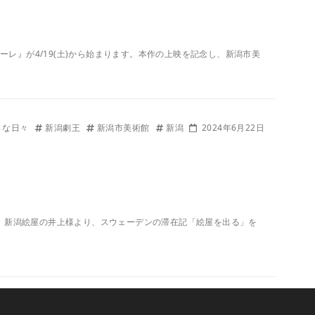
レ』が4/19(土)から始まります。本作の上映を記念し、新潟市美
さな日々
新潟劇王
新潟市美術館
新潟
2024年6月22日
から」より 新潟絵屋の井上様より、スウェーデンの滞在記「絵屋を出る」を