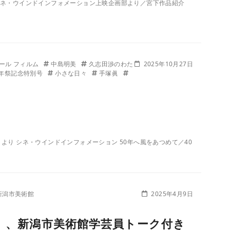
」より シネ・ウインドインフォメーション上映企画部より／宮下作品紹介
ール フィルム
中島明美
久志田渉のわた
2025年10月27日
年祭記念特別号
小さな日々
手塚眞
ラブ」より シネ・ウインドインフォメーション 50年へ風をあつめて／40
新潟市美術館
2025年4月9日
レ』、新潟市美術館学芸員トーク付き