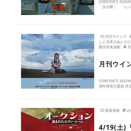
CONTENTS 
「火の華」 「レ
月刊ウインド
しと日本のあいだ
新潟市美術館
月刊ウイン
CONTENTS 2
周年祭実行委員 作品
新着情報
お
4/19(