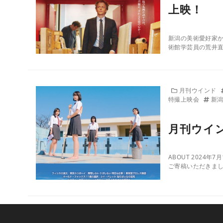
上映！
新潟の美術愛好家か
術館学芸員の荒井直
月刊ウインド
特撮上映会
新
月刊ウイン
ABOUT 2024
ご寄稿いただきまし