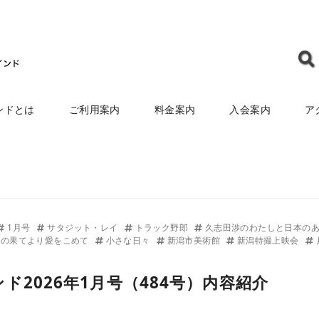
ンドとは
ご利用案内
料金案内
入会案内
ア
1月号
サタジット・レイ
トラック野郎
久志田渉のわたしと日本の
南の果てより愛をこめて
小さな日々
新潟市美術館
新潟特撮上映会
ド2026年1月号（484号）内容紹介