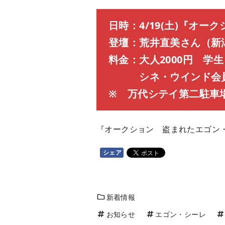
日時：4/19(土)『オー
登壇：荒井直美さん（新
料金：大人2000円 学生
シネ・ウインド会員120
※ 万代シテイ第二駐車
『オークション 盗まれたエゴン
シェア
新着情報
お知らせ
エゴン・シーレ