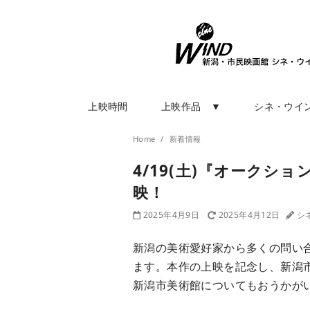
上映時間
上映作品 ▼
シネ・ウイ
Home
新着情報
4/19(土)『オーク
映！
2025年4月9日
2025年4月12日
シ
新潟の美術愛好家から多くの問い
ます。本作の上映を記念し、新潟
新潟市美術館についてもおうかが