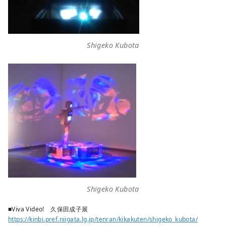
Shigeko Kubota
Shigeko Kubota
■Viva Video! 久保田成子展
https://kinbi.pref.niigata.lg.jp/tenran/kikakuten/shigeko_kubota/