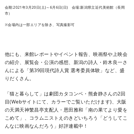
会期:2021年3月20日(土)～6月6日(日) 会場:新潟県立近代美術館（長岡
市）
※会場内は一部エリアを除き、写真撮影可
他にも、来館レポートやイベント報告、映画祭や上映会
の紹介、展覧会・公演の感想、新潟の詩人・鈴木良一さ
んによる「第39回現代詩人賞 選考委員体験」など、盛
りだくさん。
「猫と暮らして」は劇団カタコンベ・熊倉静さんの2回
目(Webサイトにて、カラーでご覧いただけます)、大阪
の天満天神繁昌亭支配人・恩田雅和「南の果てより愛を
こめて」、コラムニストえのきどいちろう「どうしてこ
んなに映画なんだろう」好評連載中！