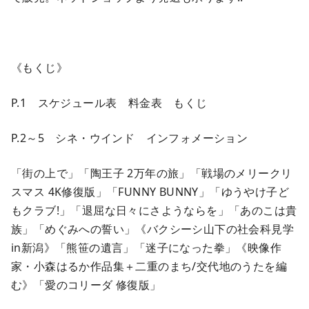
《もくじ》
P.1 スケジュール表 料金表 もくじ
P.2～5 シネ・ウインド インフォメーション
「街の上で」「陶王子 2万年の旅」「戦場のメリークリ
スマス 4K修復版」「FUNNY BUNNY」「ゆうやけ子ど
もクラブ!」「退屈な日々にさようならを」「あのこは貴
族」「めぐみへの誓い」《バクシーシ山下の社会科見学
in新潟》「熊笹の遺言」「迷子になった拳」《映像作
家・小森はるか作品集＋二重のまち/交代地のうたを編
む》「愛のコリーダ 修復版」