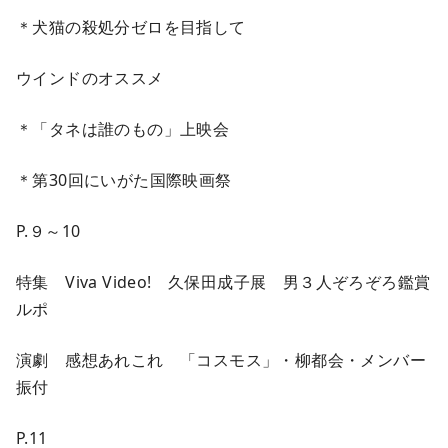
＊犬猫の殺処分ゼロを目指して
ウインドのオススメ
＊「タネは誰のもの」上映会
＊第30回にいがた国際映画祭
P.９～10
特集 Viva Video! 久保田成子展 男３人ぞろぞろ鑑賞
ルポ
演劇 感想あれこれ 「コスモス」・柳都会・メンバー
振付
P.11