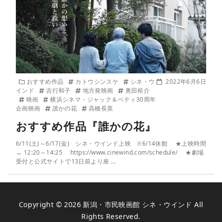
おすすめ作品
カトウシンスケ
シネ・ウ
2022年6月6日
インド
吉行和子
地方発映画
奥田裕介
映画
横浜シネマ・ジャック＆ベティ30周年
企画映画
誰かの花
高橋長英
おすすめ作品『誰かの花』
6/11(土)～6/17(金) シネ・ウインド上映 ※6/14休館 ★上映時間
→ 12:20～14:25 https://www.cinewind.com/schedule/ ★劇場
受付と公式サイトで13日前より座 …
Copyright © 2026
新潟・市民映画館 シネ・ウインド
All
Rights Reserved.