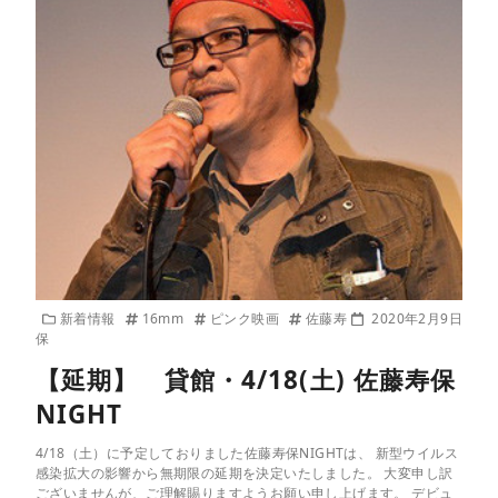
新着情報
16mm
ピンク映画
佐藤寿
2020年2月9日
保
【延期】 貸館・4/18(土) 佐藤寿保
NIGHT
4/18（土）に予定しておりました佐藤寿保NIGHTは、 新型ウイルス
感染拡大の影響から無期限の延期を決定いたしました。 大変申し訳
ございませんが、ご理解賜りますようお願い申し上げます。 デビュ