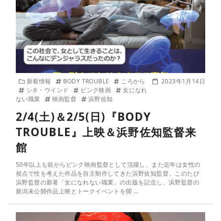
新着情報
BODY TROUBLE
ころから
2023年1月14日
シネ・ウインド
ピンク映画
女になれ
ない職業
映画監督
浜野佐知
2/4(土)＆2/5(日)『BODY
TROUBLE』上映＆浜野佐知監督来
館
50年以上も前からピンク映画監督として活躍し、また近年は女性の
視点で性を考えた作品を自主制作してきた浜野佐知監督。このたび
浜野監督の新著「女になれない職業」の出版を記念し、浜野監督の
新潟未公開作品上映とトークイベントを開 …