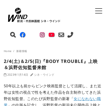
Home
新着情報
2/4(土)＆2/5(日)『BODY TROUBLE』上映
＆浜野佐知監督来館
2023年1月14日
シネ・ウインド
50年以上も前からピンク映画監督として活躍し、また近
年は女性の視点で性を考えた作品を自主制作してきた浜
野佐知監督。このたび浜野監督の新著「
女になれない職
業
」の出版を記念し、浜野監督の新潟未公開作品上映と