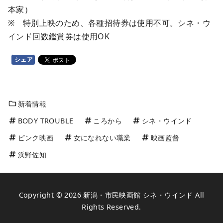
本家）
※ 特別上映のため、各種招待券は使用不可。シネ・ウ
インド回数鑑賞券は使用OK
シェア
新着情報
BODY TROUBLE
ころから
シネ・ウインド
ピンク映画
女になれない職業
映画監督
浜野佐知
Copyright © 2026
新潟・市民映画館 シネ・ウインド
All
Rights Reserved.