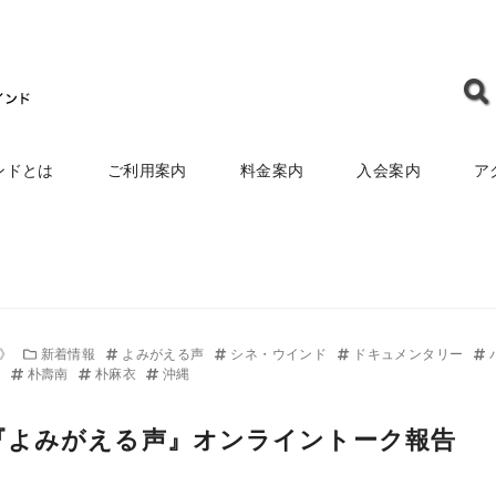
ンドとは
ご利用案内
料金案内
入会案内
ア
ト》
新着情報
よみがえる声
シネ・ウインド
ドキュメンタリー
婦
朴壽南
朴麻衣
沖縄
土)『よみがえる声』オンライントーク報告