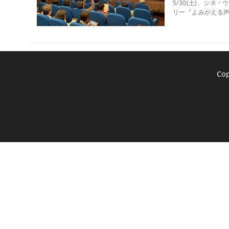
5/30(土)、シ
リー『よみがえる声
Co