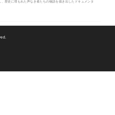
督し、歴史に埋もれた声なき者たちの物語を描き出したドキュメンタ
ved.