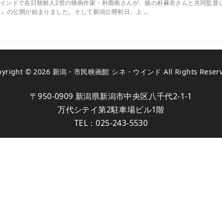
ネ・ウインドで在日朝鮮人2世の映画作家・朴壽南さんが、娘の朴麻衣さんと共同監
』の公開が始まりました。そして新潟公開初日、上 …
pyright © 2026
新潟・市民映画館 シネ・ウインド
All Rights Reser
〒950-0909 新潟県新潟市中央区八千代2-1-1
万代シテイ第2駐車場ビル1階
TEL：
025-243-5530