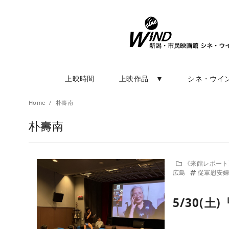
上映時間
上映作品 ▼
シネ・ウイ
Home
朴壽南
朴壽南
《来館レポー
広島
従軍慰安
5/30(