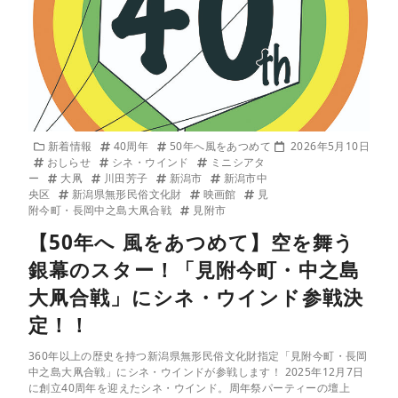
新着情報
40周年
50年へ風をあつめて
2026年5月10日
おしらせ
シネ・ウインド
ミニシアタ
ー
大凧
川田芳子
新潟市
新潟市中
央区
新潟県無形民俗文化財
映画館
見
附今町・長岡中之島大凧合戦
見附市
【50年へ 風をあつめて】空を舞う
銀幕のスター！「見附今町・中之島
大凧合戦」にシネ・ウインド参戦決
定！！
360年以上の歴史を持つ新潟県無形民俗文化財指定「見附今町・長岡
中之島大凧合戦」にシネ・ウインドが参戦します！ 2025年12月7日
に創立40周年を迎えたシネ・ウインド。周年祭パーティーの壇上