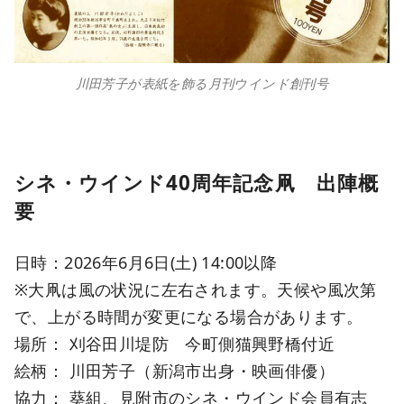
川田芳子が表紙を飾る月刊ウインド創刊号
シネ・ウインド40周年記念凧 出陣概
要
日時：2026年6月6日(土) 14:00以降
※大凧は風の状況に左右されます。天候や風次第
で、上がる時間が変更になる場合があります。
場所： 刈谷田川堤防 今町側猫興野橋付近
絵柄： 川田芳子（新潟市出身・映画俳優）
協力： 葵組、見附市のシネ・ウインド会員有志