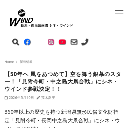
Home
新着情報
【50年へ 風をあつめて】空を舞う銀幕のスタ
ー！「見附今町・中之島大凧合戦」にシネ・
ウインド参戦決定！！
2026年5月10日
荒木夏実
360年以上の歴史を持つ新潟県無形民俗文化財指
定「見附今町・長岡中之島大凧合戦」にシネ・ウ