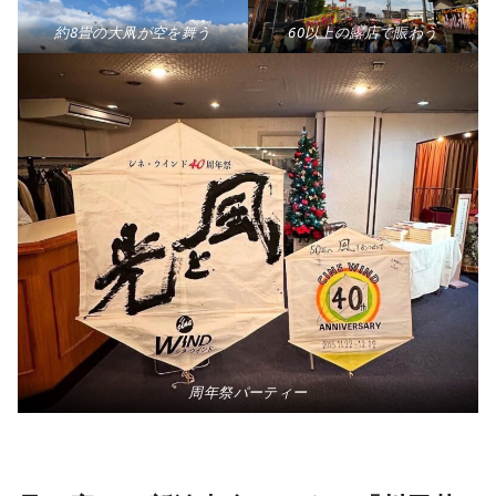
約8畳の大凧が空を舞う
60以上の露店で賑わう
周年祭パーティー