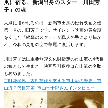
凧に宿る、新潟出身のスター「川田芳
子」の魂
大凧に描かれるのは、新潟市出身の松竹映画女優
第一号の川田芳子です。サイレント映画の黄金期
を支えた「銀幕のスター」が職人の手により描か
れ、令和の見附の空で華麗に復活します。
川田芳子は国重要無形文化財指定の市山流の4代目
の娘として生まれ、映画界引退後は市山流の名取
も務めました。
古町花柳界、古町芸妓を支える市山流の歴史～市
山流７代目宗家･市山七十郎さんインタビュー