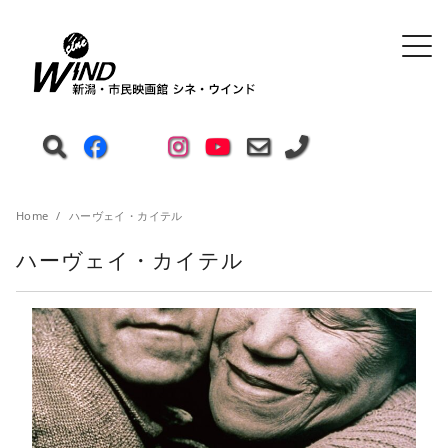
Home
ハーヴェイ・カイテル
ハーヴェイ・カイテル