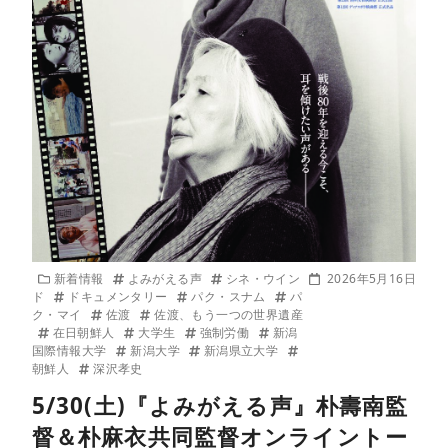
新着情報
よみがえる声
シネ・ウイン
2026年5月16日
ド
ドキュメンタリー
パク・スナム
パ
ク・マイ
佐渡
佐渡、もう一つの世界遺産
在日朝鮮人
大学生
強制労働
新潟
国際情報大学
新潟大学
新潟県立大学
朝鮮人
深沢孝史
5/30(土)『よみがえる声』朴壽南監
督＆朴麻衣共同監督オンライントー