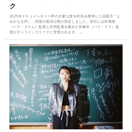
ク
2025年ドキュメンタリー界の主要な賞を軒並み獲得した話題作『よ
みがえる声』。待望の新潟公開が決定しました。初日には朴壽南
（パク・スナム）監督と共同監督を務めた朴麻衣（パク・マイ）監
督がオンラインでトークに登壇されます。 …