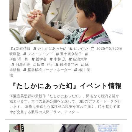
新着情報
たしかにあった幻
にいがた
2026年6月20日
映画塾
シネ・ウインド
五十嵐奈穂子
伊藤 潤一郎
哲学者
小林 茂
新潟大学
河瀨直美
田﨑 正行
移植専門医
臓
器移植
臓器移植コーディネーター
赤川 美
穂
『たしかにあった幻』イベント情報
河瀨直美監督の最新作『たしかにあった幻』、間もなく新潟公開が
始まります。本作の新潟公開を記念して、3回のアフタートークを行
います。 本作は失踪と心臓移植の現実を重ねて描く、時を超えて運
命が交差する数珠の人間ドラマ。アフタ …