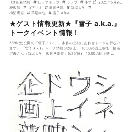
新着情報
ヒップホップ
ラップ
小学
2025年6月9日
校教師
山下リオ
教育学部
新潟大学
柳沼宏寿
草場尚也
雪子 a.k.a.
★ゲスト情報更新★『雪子 a.k.a.』
トークイベント情報！
6/28(土)公開の『雪子 a.k.a』、本作の上映にあわせトークを行ない
ます。 『雪子 a.k.a』トーク情報6/28(土) 10:00の回上映後 柳沼
宏寿さん（新潟大学 教育学部長）6/29(日) 10:00の回上映 …