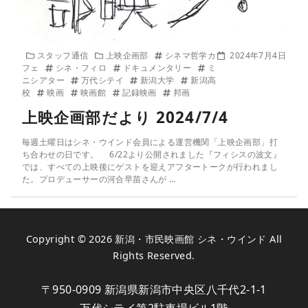
スタッフ通信
上映企画部
シネマ哲学カ
2024年7月4日
フェ
シネ・フィロ
ドキュメンタリー
ミ
ニシアター
万代シテイ
新潟大学
新潟高
校
映画
映画館
記録映画
邦画
上映企画部だより 2024/7/4
毎週土曜日はシネ・ウインド会員による運営機関「上映企画部」打
ち合わせの日です。 6/22より公開されました『フィシスの波文』
では、すべての上映後にゲストを迎えアフタートークが行われまし
た。プロデューサーの河合早苗さんが …
Copyright © 2026
新潟・市民映画館 シネ・ウインド
All
Rights Reserved.
〒950-0909 新潟県新潟市中央区八千代2-1-1
万代シテイ第2駐車場ビル1階