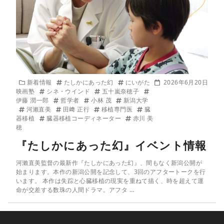
新着情報
たしかにあった幻
にいがた
2026年6月20日
映画塾
シネ・ウインド
五十嵐奈穂子
伊藤 潤一郎
哲学者
小林 茂
新潟大学
河瀨直美
田﨑 正行
移植専門医
臓
器移植
臓器移植コーディネーター
赤川 美
穂
『たしかにあった幻』イベント情報
河瀨直美監督の最新作『たしかにあった幻』、間もなく新潟公開が
始まります。本作の新潟公開を記念して、3回のアフタートークを行
います。 本作は失踪と心臓移植の現実を重ねて描く、時を超えて運
命が交差する数珠の人間ドラマ。アフタ …