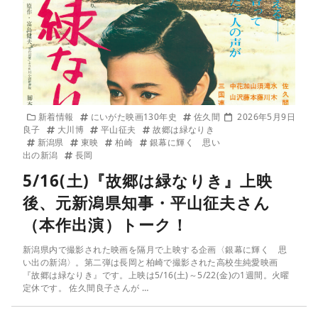
新着情報
にいがた映画130年史
佐久間
2026年5月9日
良子
大川博
平山征夫
故郷は緑なりき
新潟県
東映
柏崎
銀幕に輝く 思い
出の新潟
長岡
5/16(土)『故郷は緑なりき』上映
後、元新潟県知事・平山征夫さん
（本作出演）トーク！
新潟県内で撮影された映画を隔月で上映する企画〈銀幕に輝く 思
い出の新潟〉。第二弾は長岡と柏崎で撮影された高校生純愛映画
『故郷は緑なりき』です。上映は5/16(土)～5/22(金)の1週間。火曜
定休です。 佐久間良子さんが …