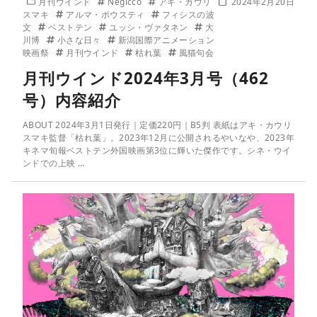
月刊ウインド
Negicco
アキ・カウリ
2024年2月20日
スマキ
アルマ・ポウスティ
フィシスの波
文
ベストテン
ユッシ・ヴァタネン
大
川博
小さな日々
新潟国際アニメーション
映画祭
月刊ウインド
枯れ葉
風猫句会
月刊ウインド2024年3月号（462
号）内容紹介
ABOUT 2024年3月1日発行｜定価220円｜B5判 表紙はアキ・カウリ
スマキ監督「枯れ葉」。2023年12月に公開されるやいなや、2023年
キネマ旬報ベストテン外国映画第3位に輝いた傑作です。シネ・ウイ
ンドでの上映 …