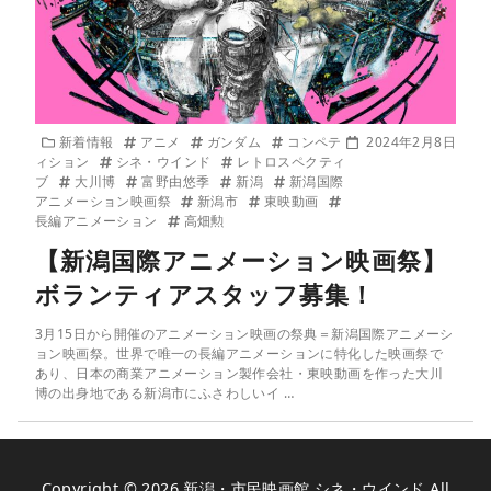
新着情報
アニメ
ガンダム
コンペテ
2024年2月8日
ィション
シネ・ウインド
レトロスペクティ
ブ
大川博
富野由悠季
新潟
新潟国際
アニメーション映画祭
新潟市
東映動画
長編アニメーション
高畑勲
【新潟国際アニメーション映画祭】
ボランティアスタッフ募集！
3月15日から開催のアニメーション映画の祭典＝新潟国際アニメーシ
ョン映画祭。世界で唯一の長編アニメーションに特化した映画祭で
あり、日本の商業アニメーション製作会社・東映動画を作った大川
博の出身地である新潟市にふさわしいイ …
Copyright © 2026
新潟・市民映画館 シネ・ウインド
All