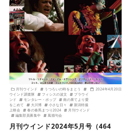
月刊ウインド
うつろいの時をまとう
2024年4月20日
ウインド調査隊
フィシスの波文
ブラウイ
ンド
モンタレー・ポップ
南の果てより愛
をこめて
大川博
小さな日々
新潟特撮
上映会
春の春馬まつり2024
月刊ウインド
編集部員募集中
風猫句会
月刊ウインド2024年5月号（464