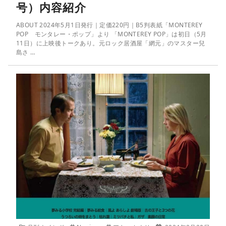
号）内容紹介
ABOUT 2024年5月1日発行｜定価220円｜B5判表紙「MONTEREY
POP モンタレー・ポップ」より 「MONTEREY POP」は初日（5月
11日）に上映後トークあり。元ロック居酒屋「網元」のマスター兒
島さ …