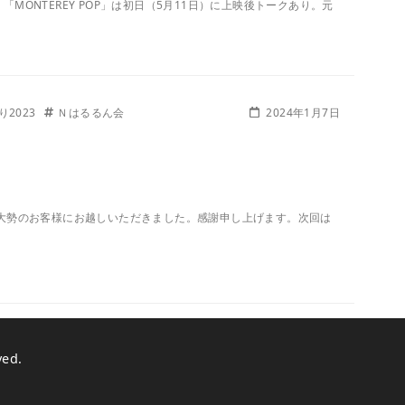
り 「MONTEREY POP」は初日（5月11日）に上映後トークあり。元
2023
Ｎはるるん会
2024年1月7日
ら大勢のお客様にお越しいただきました。感謝申し上げます。次回は
ved.