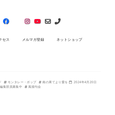
クセス
メルマガ登録
ネットショップ
ド
モンタレー・ポップ
南の果てより愛を
2024年4月20日
編集部員募集中
風猫句会