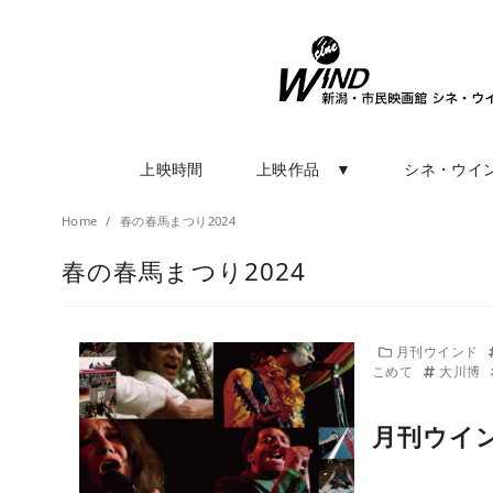
上映時間
上映作品 ▼
シネ・ウイ
Home
春の春馬まつり2024
春の春馬まつり2024
月刊ウインド
こめて
大川博
月刊ウイン