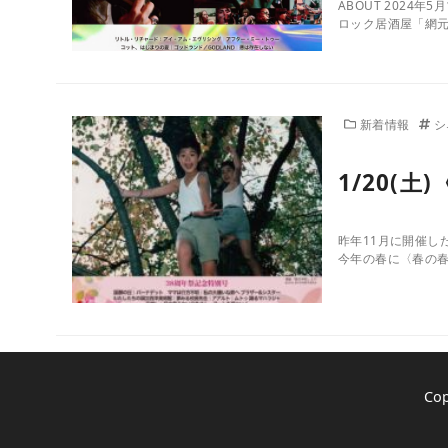
ABOUT 2024
ロック居酒屋「網元
新着情報
シ
1/20(
昨年11月に開催し
今年の春に〈春の春
Co