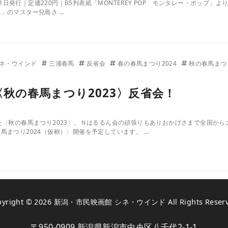
年5月1日発行｜定価220円｜B5判表紙「MONTEREY POP モンタレー・ポップ」よ
」のマスター兒島さ …
ネ・ウインド
三浦春馬
反省会
春の春馬まつり2024
秋の春馬まつり
土)〈秋の春馬まつり2023〉反省会！
た〈秋の春馬まつり2023〉、Ｎはるるん会の頑張りもありおかげさまで全国か
馬まつり2024（仮称）〉開催を予定しています。 …
pyright © 2026
新潟・市民映画館 シネ・ウインド
All Rights Reser
〒950-0909 新潟県新潟市中央区八千代2-1-1