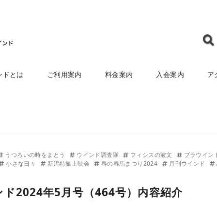
ンドとは
ご利用案内
料金案内
入会案内
ア
うつろいの時をまとう
ウインド調査隊
フィシスの波文
ブラウイン
小さな日々
新潟特撮上映会
春の春馬まつり2024
月刊ウインド
ド2024年5月号（464号）内容紹介