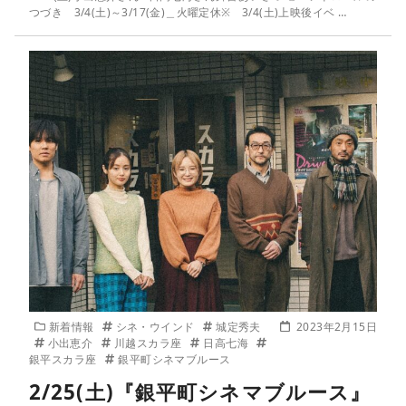
つづき 3/4(土)～3/17(金)＿火曜定休※ 3/4(土)上映後イベ …
新着情報
シネ・ウインド
城定秀夫
2023年2月15日
小出恵介
川越スカラ座
日高七海
銀平スカラ座
銀平町シネマブルース
2/25(土)『銀平町シネマブルース』