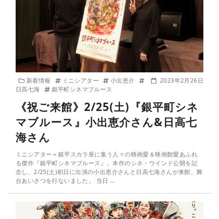
新着情報
ミニシアター
小出恵介
2023年2月26日
日高七海
銀平町シネマブルース
《祝ご来館》2/25(土)『銀平町シネ
マブルース』小出恵介さん&日高七
海さん
ミニシアター＝銀平スカラ座に集う人々の映画愛＆映画館愛あふれ
る傑作『銀平町シネマブルース』。本作のシネ・ウインド公開を記
念し、2/25(土)初日に出演の小出恵介さんと日高七海さんが来館、舞
台あいさつを行ないました。 当日 …