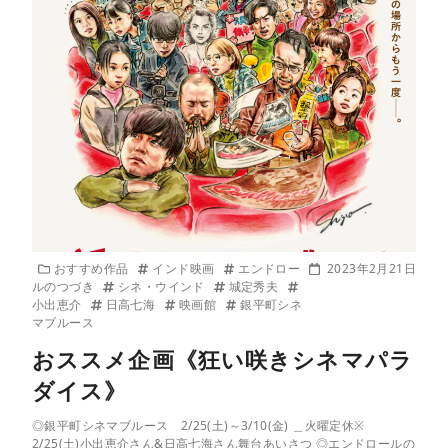
おすすめ作品
インド映画
エンドロー
2023年2月21日
ルのつづき
シネ・ウインド
城定秀夫
小出恵介
日高七海
映画館
銀平町シネ
マブルース
おススメ企画《狂い咲きシネマパラ
ダイス》
◎銀平町シネマブルース 2/25(土)～3/10(金) ＿火曜定休※
2/25(土)小出恵介さん&日高七海さん舞台あいさつ ◎エンドロールの