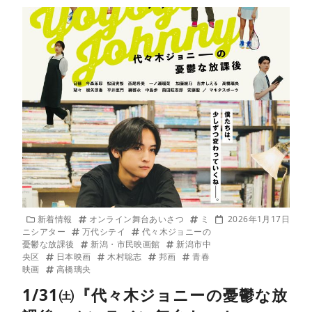
新着情報
オンライン舞台あいさつ
ミ
2026年1月17日
ニシアター
万代シテイ
代々木ジョニーの
憂鬱な放課後
新潟・市民映画館
新潟市中
央区
日本映画
木村聡志
邦画
青春
映画
高橋璃央
1/31㈯『代々木ジョニーの憂鬱な放