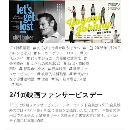
新着情報
おくびょう鳥が歌うほうへ
2026年1月24日
バレンと小刀
レッツ・ゲット・ロスト
万
代シテイ
代々木ジョニーの憂鬱な放課後
外国映画
女たちの挽歌2026
新潟・市民映
画館
新潟市中央区
日本映画
映画ファ
ンサービスデー
映画入場料割引
時代をつ
なぐ浮世絵物語
洋画
第二駐車場ビル1階
邦画
2/1㈰映画ファンサービスデー
2/1㈰は映画ファンサービスデー シネ・ウインド会員は￥900 会員以
外の方は￥1200 割引料金で映画をご鑑賞いただけます。 ※割引の併
用はできません ☆駐車券サービス映画をご鑑賞の方に限り、万代シ
テイ第二駐車場の5時 …