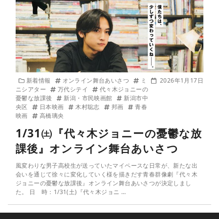
新着情報
オンライン舞台あいさつ
ミ
2026年1月17日
ニシアター
万代シテイ
代々木ジョニーの
憂鬱な放課後
新潟・市民映画館
新潟市中
央区
日本映画
木村聡志
邦画
青春
映画
高橋璃央
1/31㈯『代々木ジョニーの憂鬱な放
課後』オンライン舞台あいさつ
風変わりな男子高校生が送っていたマイペースな日常が、新たな出
会いを通じて徐々に変化していく様を描きだす青春群像劇『代々木
ジョニーの憂鬱な放課後』オンライン舞台あいさつが決定しまし
た。 日 時：1/31(土)『代々木ジョニ …