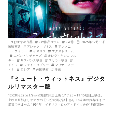
おすすめ作品
CW作品コラム
CW恐
2025年12月13日
怖映画選
アレック・ギネス
アンソニ
ー・ウォラー
イギリス
エクストリーム
エバン・リチャーズ
オレグ・ヤンコフス
キー
サスペンス映画
スリラー映画
ドイツ
フェイ・リプリー
マリナ・スデ
ィナ
ロシア
外国映画
洋画
『ミュート・ウィットネス』デジタ
ルリマスター版
12/28㈰,29㈪,1/2㈮ ※3日間限定上映 〇17:25～19:15初日上映後、
上映企画部よりオマケの【10分映画小話】あり 18未満のお客様はご
鑑賞できません 1994年 イギリス・ロシア・ドイツ合作1時間38分
…