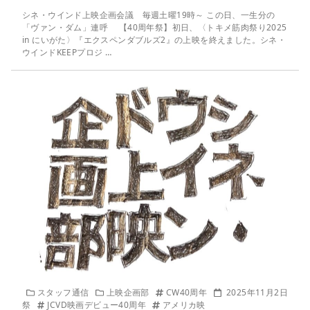
シネ・ウインド上映企画会議 毎週土曜19時～ この日、一生分の
「ヴァン・ダム」連呼 【40周年祭】初日、〈トキメ筋肉祭り2025
in にいがた〉『エクスペンダブルズ2』の上映を終えました。シネ・
ウインドKEEPプロジ …
スタッフ通信
上映企画部
CW40周年
2025年11月2日
祭
JCVD映画デビュー40周年
アメリカ映