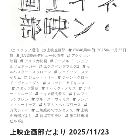
スタッフ通信
上映企画部
CW40周年
2025年11月23日
祭
JCVD映画デビュー40周年
アクション
映画
アメリカ映画
アーノルド・シュワ
ルツェネッガー
エクスペンダブルズ2
シ
ルベスター・スタローン
ジェイソン・ステ
イサム
ジェット・リー
ジャン＝クロー
ド・ヴァン・ダム
スコット・アドキンス
スタッフ通信
チャック・ノリス
テリ
ー・クルーズ
トキメ筋肉祭り
ドルフ・
ラングレン
ブルース・ウィリス
ランデ
ィ・クートゥア
リアム・ヘムズワース
万代シテイ
三角絞めでつかまえて
上映
企画部だより
新潟市中央区
第二駐車場
ビル1階
上映企画部だより 2025/11/23