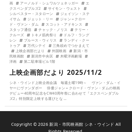
画
アーノルド・シュワルツェネッガー
エ
クスペンダブルズ2
サイモン・ウェスト
シルベスター・スタローン
ジェイソン・ステ
イサム
ジェット・リー
ジャン＝クロー
ド・ヴァン・ダム
スコット・アドキンス
スタッフ通信
チャック・ノリス
テリー・
クルーズ
トキメ筋肉祭り
ドルフ・ラング
レン
ブルース・ウィリス
ランディ・クー
トゥア
万代シテイ
三角絞めでつかまえて
上映企画部だより
外国映画
新潟・市
民映画館
新潟市中央区
木曜洋画劇場
洋画
第二駐車場ビル1階
上映企画部だより 2025/11/2
シネ・ウインド上映企画会議 毎週土曜19時～ ヴァン・ダム・イ
ヤーにヴァンダボー 俳優ジャン＝クロード・ヴァン・ダムの映画
デビュー40周年記念をCW40周年祭に合わせて『エクスペンダブル
ズ2』特別限定上映する運びとな …
Copyright © 2026
新潟・市民映画館 シネ・ウインド
All
Rights Reserved.