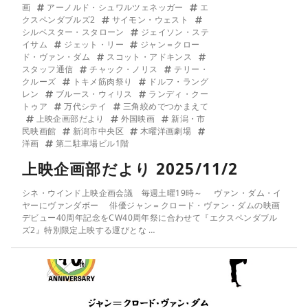
画
アーノルド・シュワルツェネッガー
エ
クスペンダブルズ2
サイモン・ウェスト
シルベスター・スタローン
ジェイソン・ステ
イサム
ジェット・リー
ジャン＝クロー
ド・ヴァン・ダム
スコット・アドキンス
スタッフ通信
チャック・ノリス
テリー・
クルーズ
トキメ筋肉祭り
ドルフ・ラング
レン
ブルース・ウィリス
ランディ・クー
トゥア
万代シテイ
三角絞めでつかまえて
上映企画部だより
外国映画
新潟・市
民映画館
新潟市中央区
木曜洋画劇場
洋画
第二駐車場ビル1階
上映企画部だより 2025/11/2
シネ・ウインド上映企画会議 毎週土曜19時～ ヴァン・ダム・イ
ヤーにヴァンダボー 俳優ジャン＝クロード・ヴァン・ダムの映画
デビュー40周年記念をCW40周年祭に合わせて『エクスペンダブル
ズ2』特別限定上映する運びとな …