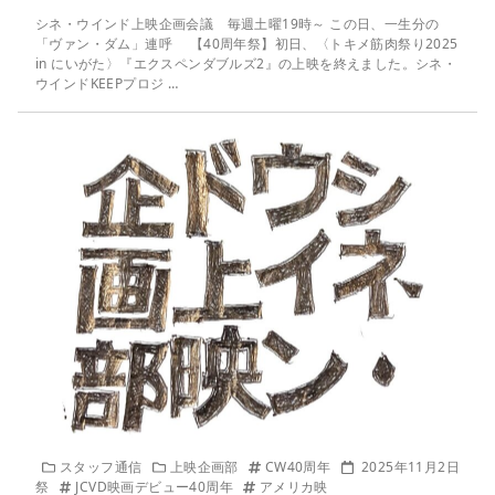
シネ・ウインド上映企画会議 毎週土曜19時～ この日、一生分の
「ヴァン・ダム」連呼 【40周年祭】初日、〈トキメ筋肉祭り2025
in にいがた〉『エクスペンダブルズ2』の上映を終えました。シネ・
ウインドKEEPプロジ …
スタッフ通信
上映企画部
CW40周年
2025年11月2日
祭
JCVD映画デビュー40周年
アメリカ映