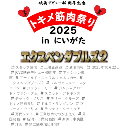
スタッフ通信
上映企画部
新着情報
2025年10月22日
JCVD映画デビュー40周年
アクション映
画
アーノルド・シュワルツェネッガー
エクスペンダブルズ2
シルヴェスター・スタ
ローン
ジェット・リー
ジャン＝クロー
ド・ヴァン・ダム
スコット・アドキンス
チャック・ノリス
テリー・クルーズ
トキメ筋肉祭り
ドルフ・ラングレン
ブ
ルース・ウィリス
ランディ・クートゥア
万代シテイ
三角絞めでつかまえて
外
国映画
新潟・市民映画館
新潟市中央区
洋画
第二駐車場ビル1階