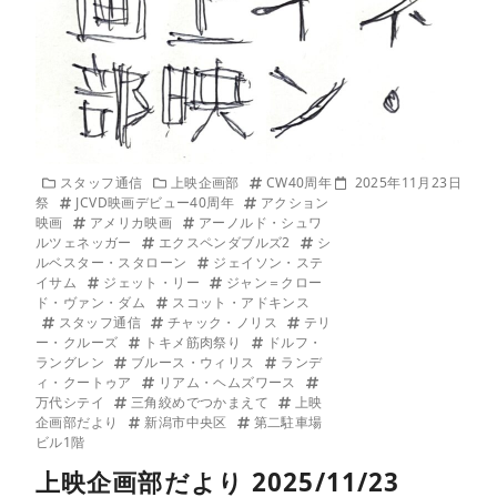
スタッフ通信
上映企画部
CW40周年
2025年11月23日
祭
JCVD映画デビュー40周年
アクション
映画
アメリカ映画
アーノルド・シュワ
ルツェネッガー
エクスペンダブルズ2
シ
ルベスター・スタローン
ジェイソン・ステ
イサム
ジェット・リー
ジャン＝クロー
ド・ヴァン・ダム
スコット・アドキンス
スタッフ通信
チャック・ノリス
テリ
ー・クルーズ
トキメ筋肉祭り
ドルフ・
ラングレン
ブルース・ウィリス
ランデ
ィ・クートゥア
リアム・ヘムズワース
万代シテイ
三角絞めでつかまえて
上映
企画部だより
新潟市中央区
第二駐車場
ビル1階
上映企画部だより 2025/11/23