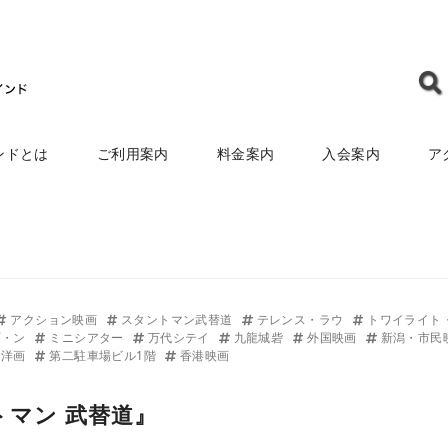
ンドとは
ご利用案内
料金案内
入会案内
ア
アクション映画
スタントマン武替道
テレンス・ラウ
トワイライト
プ・ン
ミニシアター
万代シテイ
九龍城砦
外国映画
新潟・市民
洋画
第二駐車場ビル1階
香港映画
トマン 武替道』