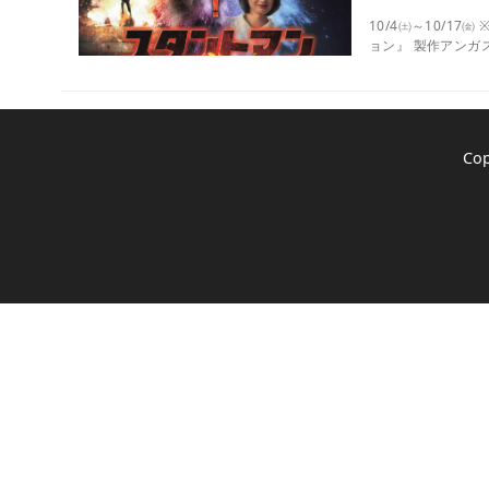
10/4㈯～10/
ョン』 製作アンガ
Co