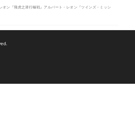
バート・レオン『飛虎之潜行極戦』アルバート・レオン『ツインズ・ミッシ
ved.