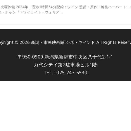
17㈮ ※火曜休館 2024年 香港1時間54分配給：ツイン 監督・原作・編集ハー
ス・チャン『トワイライト・ウォリア …
pyright © 2026
新潟・市民映画館 シネ・ウインド
All Rights Reser
〒950-0909 新潟県新潟市中央区八千代2-1-1
万代シテイ第2駐車場ビル1階
TEL：
025-243-5530