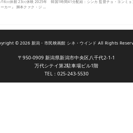
㈮ ※9/16㈫休館 23㈫休映 2025年 韓国1時間41分配給：シンカ 監督チョ・
ーカー』 脚本クァク・ジ …
pyright © 2026
新潟・市民映画館 シネ・ウインド
All Rights Reser
〒950-0909 新潟県新潟市中央区八千代2-1-1
万代シテイ第2駐車場ビル1階
TEL：
025-243-5530