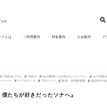
ンドとは
ご利用案内
料金案内
入会案内
ア
CW作品コラム
TWICE
あの夏僕たちが好きだったソナへ
あの頃君
ストーリー
ラブロマンス
万代シテイ
新潟・市民映画館
新潟市中央
、僕たちが好きだったソナへ』