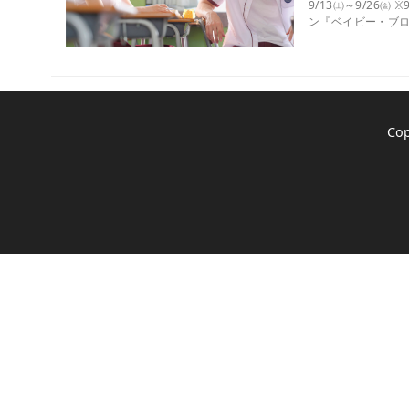
9/13㈯～9/26
ン『ベイビー・ブロ
Co