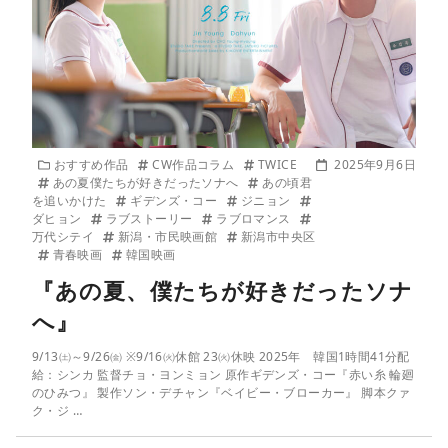
おすすめ作品
CW作品コラム
TWICE
2025年9月6日
あの夏僕たちが好きだったソナへ
あの頃君
を追いかけた
ギデンズ・コー
ジニョン
ダヒョン
ラブストーリー
ラブロマンス
万代シテイ
新潟・市民映画館
新潟市中央区
青春映画
韓国映画
『あの夏、僕たちが好きだったソナ
へ』
9/13㈯～9/26㈮ ※9/16㈫休館 23㈫休映 2025年 韓国1時間41分配
給：シンカ 監督チョ・ヨンミョン 原作ギデンズ・コー『赤い糸 輪廻
のひみつ』 製作ソン・デチャン『ベイビー・ブローカー』 脚本クァ
ク・ジ …