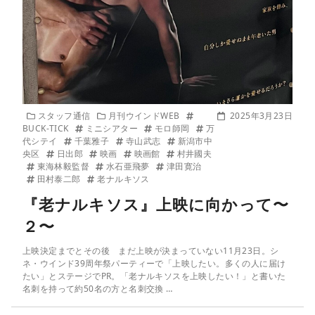
スタッフ通信
月刊ウインドWEB
2025年3月23日
BUCK-TICK
ミニシアター
モロ師岡
万
代シテイ
千葉雅子
寺山武志
新潟市中
央区
日出郎
映画
映画館
村井國夫
東海林毅監督
水石亜飛夢
津田寛治
田村泰二郎
老ナルキソス
『老ナルキソス』上映に向かって〜
２〜
上映決定までとその後 まだ上映が決まっていない11月23日。シ
ネ・ウインド39周年祭パーティーで「上映したい。多くの人に届け
たい」とステージでPR。「老ナルキソスを上映したい！」と書いた
名刺を持って約50名の方と名刺交換 …