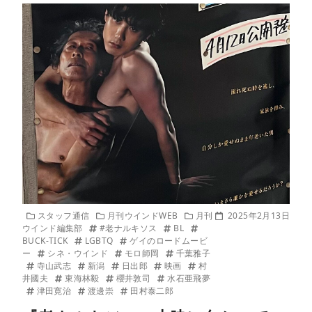
スタッフ通信
月刊ウインドWEB
月刊
2025年2月13日
ウインド編集部
#老ナルキソス
BL
BUCK-TICK
LGBTQ
ゲイのロードムービ
ー
シネ・ウインド
モロ師岡
千葉雅子
寺山武志
新潟
日出郎
映画
村
井國夫
東海林毅
櫻井敦司
水石亜飛夢
津田寛治
渡邊崇
田村泰二郎