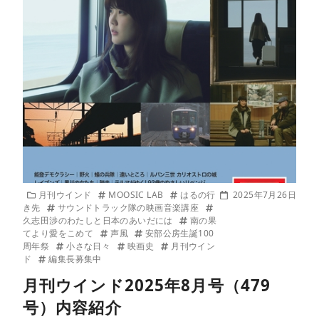
月刊ウインド
MOOSIC LAB
はるの行
2025年7月26日
き先
サウンドトラック隊の映画音楽講座
久志田渉のわたしと日本のあいだには
南の果
てより愛をこめて
声風
安部公房生誕100
周年祭
小さな日々
映画史
月刊ウイン
ド
編集長募集中
月刊ウインド2025年8月号（479
号）内容紹介