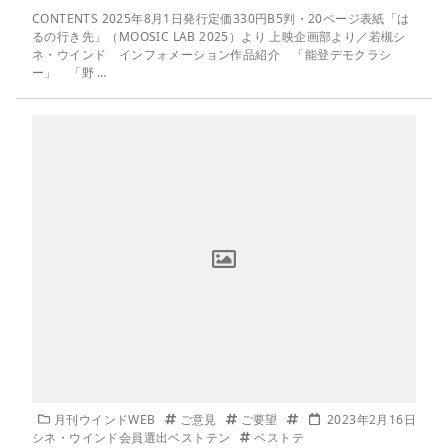
CONTENTS 2025年8月1日発行定価330円B5判・20ページ表紙「は
るの行き先」（MOOSIC LAB 2025）より 上映企画部より／若槻シ
ネ・ウインド インフォメーション作品紹介 「能登デモクラシ
ー」 「野 …
月刊ウインドWEB
ご意見
ご要望
2023年2月16日
シネ・ウインド会員選出ベストテン
ベストテ