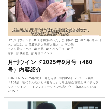
月刊ウインド
久志田渉のわたしと日本の
2025年8月26日
あいだには
佐藤忠男と映画と旅と
南の果
てより愛をこめて
声風
小さな日々
手
塚眞
映画史
月刊ウインド
月刊ウインド2025年9月号（480
号）内容紹介
CONTENTS 2025年9月1日発行定価330円B5判・20ページ表紙
「104歳、哲代さんのひとり暮らし」より 上映企画部より／チカラ
シネ・ウインド インフォメーション作品紹介 《MOOSIC LAB
2025 in …