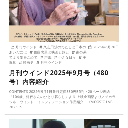
月刊ウインド
久志田渉のわたしと日本の
2025年8月26日
あいだには
佐藤忠男と映画と旅と
南の果
てより愛をこめて
声風
小さな日々
手
塚眞
映画史
月刊ウインド
月刊ウインド2025年9月号（480
号）内容紹介
CONTENTS 2025年9月1日発行定価330円B5判・20ページ表紙
「104歳、哲代さんのひとり暮らし」より 上映企画部より／チカラ
シネ・ウインド インフォメーション作品紹介 《MOOSIC LAB
2025 in …