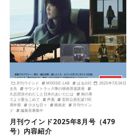
月刊ウインド
MOOSIC LAB
はるの行
2025年7月26日
き先
サウンドトラック隊の映画音楽講座
久志田渉のわたしと日本のあいだには
南の果
てより愛をこめて
声風
安部公房生誕100
周年祭
小さな日々
映画史
月刊ウイン
ド
編集長募集中
月刊ウインド2025年8月号（479
号）内容紹介