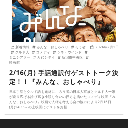
新着情報
みんな、おしゃべり
ろう者
2026年2月1日
クルド人
コメディ
シネ・ウインド
ミニシアター
万代シテイ
新潟市中央区
映画館
2/16(月) 手話通訳付ゲストトーク決
定！！『みんな、おしゃべり』
日本手話とクルド語を題材に、ろう者の日本人家族とクルド人一家
が繰り広げる誇り高き小競り合いの行方を描いたコメディ映画『み
んな、おしゃべり』映画で人権を考える会の協力により2月16日
(月)14:35～の上映回にゲストをお招 …