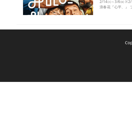
2/14㈯～3/6㈮
浪春花『心平、』 
Co