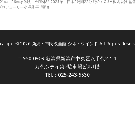
 ※2/21㈯～26㈭は休映、火曜休館 2025年 日本2時間23分配給：GUM株式
プロデューサー小澤秀平『駅ま …
pyright © 2026
新潟・市民映画館 シネ・ウインド
All Rights Reser
〒950-0909 新潟県新潟市中央区八千代2-1-1
万代シテイ第2駐車場ビル1階
TEL：
025-243-5530