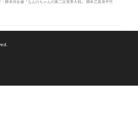
会社 監督・脚本河合健『なんのちゃんの第二次世界大戦』 脚本乙黒恭平竹
ved.