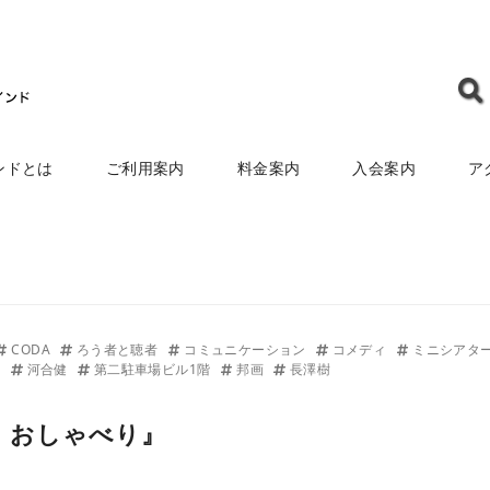
ンドとは
ご利用案内
料金案内
入会案内
ア
CODA
ろう者と聴者
コミュニケーション
コメディ
ミニシアタ
画
河合健
第二駐車場ビル1階
邦画
長澤樹
、おしゃべり』