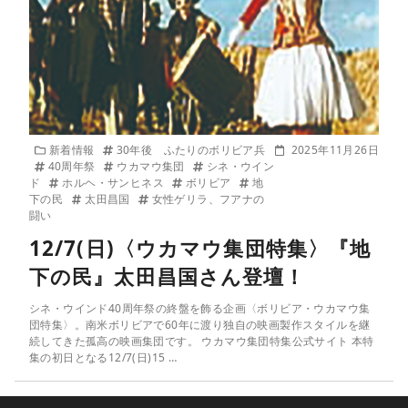
新着情報
30年後 ふたりのボリビア兵
2025年11月26日
40周年祭
ウカマウ集団
シネ・ウイン
ド
ホルヘ・サンヒネス
ボリビア
地
下の民
太田昌国
女性ゲリラ、フアナの
闘い
12/7(日)〈ウカマウ集団特集〉『地
下の民』太田昌国さん登壇！
シネ・ウインド40周年祭の終盤を飾る企画〈ボリビア・ウカマウ集
団特集〉。南米ボリビアで60年に渡り独自の映画製作スタイルを継
続してきた孤高の映画集団です。 ウカマウ集団特集公式サイト 本特
集の初日となる12/7(日)15 …