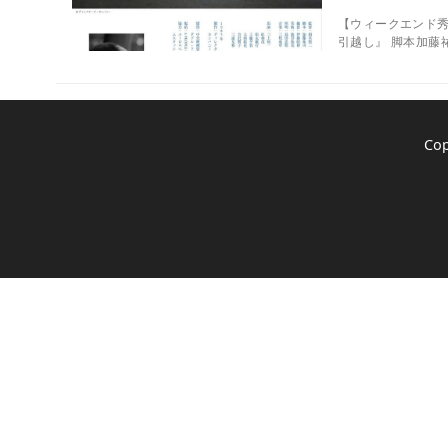
【ウィークエンド秀作
引越し』 脚本加藤祐
Co