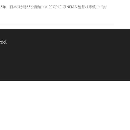
日本1時間55分配給：A PEOPLE CINEMA 監督相米慎二『お
ved.