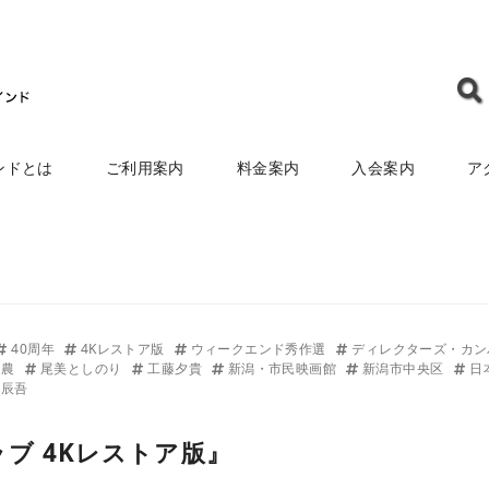
ンドとは
ご利用案内
料金案内
入会案内
ア
40周年
4Kレストア版
ウィークエンド秀作選
ディレクターズ・カ
田農
尾美としのり
工藤夕貴
新潟・市民映画館
新潟市中央区
日
見辰吾
ブ 4Kレストア版』