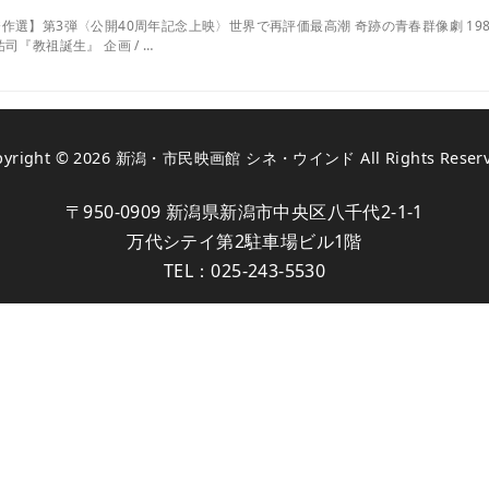
選】第3弾〈公開40周年記念上映〉世界で再評価最高潮 奇跡の青春群像劇 1985年 
司『教祖誕生』 企画 / …
pyright © 2026
新潟・市民映画館 シネ・ウインド
All Rights Reser
〒950-0909 新潟県新潟市中央区八千代2-1-1
万代シテイ第2駐車場ビル1階
TEL：
025-243-5530