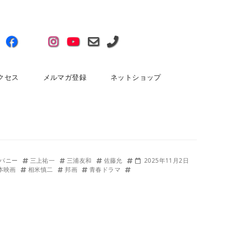
クセス
メルマガ登録
ネットショップ
ンパニー
三上祐一
三浦友和
佐藤允
2025年11月2日
本映画
相米慎二
邦画
青春ドラマ