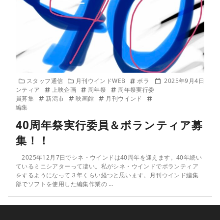
スタッフ通信
月刊ウインドWEB
ボラ
2025年9月4日
ンティア
上映企画
周年祭
周年祭実行委
員募集
新潟市
映画館
月刊ウインド
編集
40周年祭実行委員＆ボランティア募
集！！
2025年12月7日でシネ・ウインドは40周年を迎えます。40年続い
ているミニシアターって凄い。私がシネ・ウインドでボランティア
をするようになって３年くらい経つと思います。月刊ウインド編集
部でソフトを使用した編集作業の …