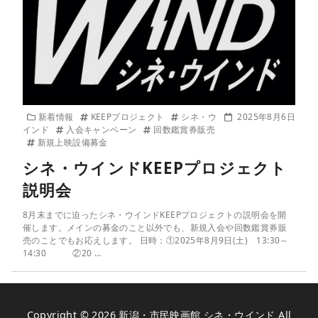
新着情報
KEEPプロジェクト
シネ・ウ
2025年8月6日
インド
入会キャンペーン
回数鑑賞券販売
新規上映設備募金
シネ・ウインドKEEPプロジェクト
説明会
8月末までに迫ったシネ・ウインドKEEPプロジェクトの説明会を開
催します。メインの募金のこと以外でも、新規入会や回数鑑賞券販
売のことでもお応えします。 日時：①2025年8月9日(土) 13:30～
14:30 ②20 …
Copyright © 2026
新潟・市民映画館 シネ・ウインド
All