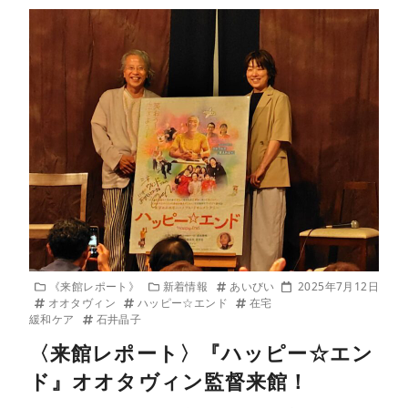
《来館レポート》
新着情報
あいびい
2025年7月12日
オオタヴィン
ハッピー☆エンド
在宅
緩和ケア
石井晶子
〈来館レポート〉『ハッピー☆エン
ド』オオタヴィン監督来館！