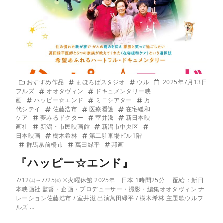
おすすめ作品
まほろばスタジオ
ウル
2025年7月13日
フルズ
オオタヴィン
ドキュメンタリー映
画
ハッピー☆エンド
ミニシアター
万
代シテイ
佐藤浩市
医療看護
在宅緩和
ケア
夢みるドクター
室井滋
新日本映
画社
新潟・市民映画館
新潟市中央区
日本映画
樹木希林
第二駐車場ビル1階
群馬県前橋市
萬田緑平
邦画
『ハッピー☆エンド』
7/12㈯～7/25㈮ ※火曜休館 2025年 日本 1時間25分 配給：新日
本映画社 監督・企画・プロデューサー・撮影・編集オオタヴィン ナ
レーション佐藤浩市 / 室井滋 出演萬田緑平 / 樹木希林 主題歌ウルフ
ルズ …