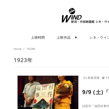
上映時間
上映作品 ▼
シネ・ウイ
Home
1923年
1923年
新着情報
1
9/9 (
話題作『福田村事