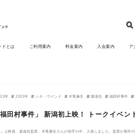
ンドとは
ご利用案内
料金案内
入会案内
ア
923年
2023年
シネ・ウインド
木竜麻生
森達也
福田村事件
土)「福田村事件」 新潟初上映！ トークイベン
件』上映後、森達也監督、木竜麻生さんが拍手の中、入場しました。監督が製作