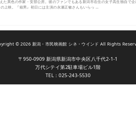
迎えた異色の作家・安部公房。彼のファンでもある新潟市在住の女子高生独自で
の上映。『箱男』初日には主演の永瀬正敏さんもいらっ …
pyright © 2026
新潟・市民映画館 シネ・ウインド
All Rights Reser
〒950-0909 新潟県新潟市中央区八千代2-1-1
万代シテイ第2駐車場ビル1階
TEL：
025-243-5530