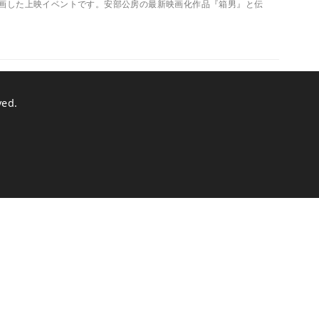
企画した上映イベントです。安部公房の最新映画化作品『箱男』と伝
ved.