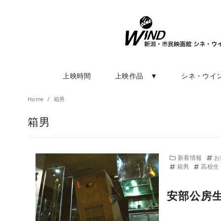
上映時間
上映作品 ▼
シネ・ウイ
Home
箱男
箱男
新着情報
お
箱男
高校生
安部公房生