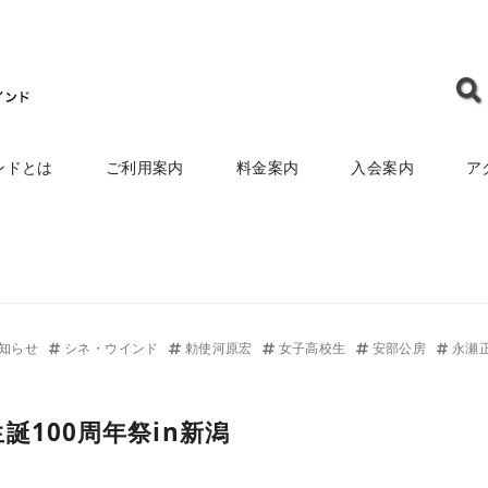
ンドとは
ご利用案内
料金案内
入会案内
ア
知らせ
シネ・ウインド
勅使河原宏
女子高校生
安部公房
永瀬
誕100周年祭in新潟