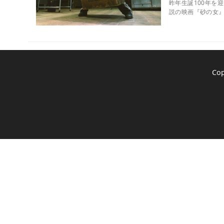
昨年生誕100年を
説の映画『砂の女』
Co