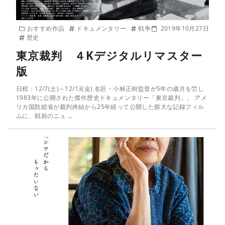
おすすめ作品
ドキュメンタリー
戦争
2019年10月27日
歴史
東京裁判 ４Kデジタルリマスター
版
日程：12/7(土)～12/13(金) 名匠・小林正樹監督が5年の歳月を労し
1983年に公開された傑作歴史ドキュメンタリー「東京裁判」。 アメ
リカ国防総省が裁判終結から25年経って公開した膨大な記録フィル
ムに、戦前のニュ …