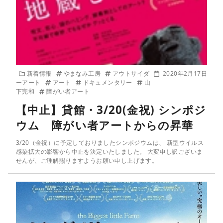
新着情報
やまなみ工房
アウトサイダ
2020年2月17日
ーアート
アート
ドキュメンタリー
山
下完和
障がい者アート
【中止】貸館・3/20(金祝) シンポジ
ウム 障がい者アートからの昇華
3/20（金祝）に予定しておりましたシンポジウムは、 新型ウイルス
感染拡大の影響から中止を決定いたしました。 大変申し訳ございま
せんが、ご理解賜りますようお願い申し上げます。