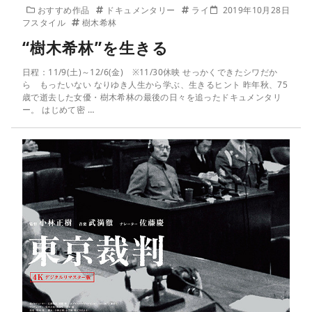
おすすめ作品
ドキュメンタリー
ライ
2019年10月28日
フスタイル
樹木希林
“樹木希林”を生きる
日程：11/9(土)～12/6(金) ※11/30休映 せっかくできたシワだか
ら もったいない なりゆき人生から学ぶ、生きるヒント 昨年秋、75
歳で逝去した女優・樹木希林の最後の日々を追ったドキュメンタリ
ー。 はじめて密 …