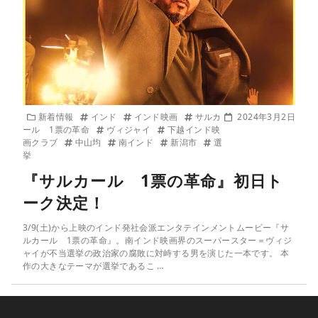
新着情報
インド
インド映画
サルカ
2024年3月2日
ール 1票の革命
ヴィジャイ
下越インド映
画クラブ
中山均
南インド
新潟市
選
挙
『サルカール 1票の革命』初日ト
ーク決定！
3/9(土)から上映のインド発社会派エンタテインメントムービー『サ
ルカール 1票の革命』。南インド映画界のスーパースター＝ヴィジ
ャイが不当選挙の政治家の腐敗に対峙する男を演じた一本です。 本
作の大きなテーマが選挙であるこ …