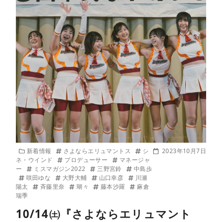
新着情報
さよならエリュマントス
シ
2023年10月7日
ネ・ウインド
プロデューサー
マネージャ
ー
ミスマガジン2022
三野宮鈴
中島歩
咲田ゆな
大野大輔
山口幸彦
川瀬
陽太
斉藤里奈
瑚々
藤本沙羅
麻倉
瑞季
10/14㈯『さよならエリュマント