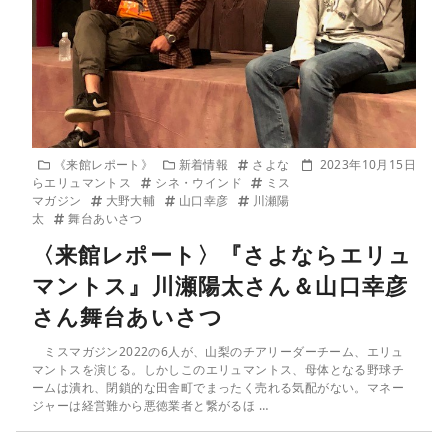
《来館レポート》
新着情報
さよな
2023年10月15日
らエリュマントス
シネ・ウインド
ミス
マガジン
大野大輔
山口幸彦
川瀬陽
太
舞台あいさつ
〈来館レポート〉『さよならエリュ
マントス』川瀬陽太さん＆山口幸彦
さん舞台あいさつ
ミスマガジン2022の6人が、山梨のチアリーダーチーム、エリュ
マントスを演じる。しかしこのエリュマントス、母体となる野球チ
ームは潰れ、閉鎖的な田舎町でまったく売れる気配がない。マネー
ジャーは経営難から悪徳業者と繋がるほ …