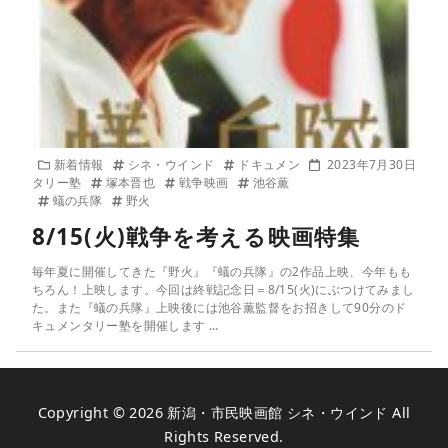
新着情報
シネ・ウインド
ドキュメン
2023年7月30日
タリー塾
塚本晋也
戦争映画
池谷薫
蟻の兵隊
野火
8/15(火)戦争を考える映画特集
毎年夏に開催してきた『野火』『蟻の兵隊』の2作品上映、今年もも
ちろん！上映します。今回は終戦記念日＝8/15(火)にぶつけてみまし
た。また『蟻の兵隊』上映後には池谷薫監督をお招きして90分のド
キュメンタリー塾を開催します …
Copyright © 2026
新潟・市民映画館 シネ・ウインド
All
Rights Reserved.