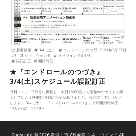
新着情報
3/4（土）
エンドロールのつ
2023年2月27日
づき
シネ・ウインド
月刊ウインド3月号
誤記訂正
開始時刻
★『エンドロールのつづき』
3/4(土)スケジュール誤記訂正
月刊ウインド3月号に掲載し、本日16:00頃まで当館webサイトで掲
示していた上映開始時刻に誤記がありました。お詫びして訂正いた
します。 3/4（土） 『エンドロールのつづき』上映開始時刻正
14:00～誤 14:40～
Copyright © 2026
新潟・市民映画館 シネ・ウインド
All