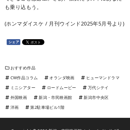
も乗り込もう。
(ホンマダイスケ / 月刊ウインド2025年5月号より)
シェア
おすすめ作品
CW作品コラム
オランダ映画
ヒューマンドラマ
ミニシアター
ロードムービー
万代シテイ
外国映画
新潟・市民映画館
新潟市中央区
洋画
第2駐車場ビル1階