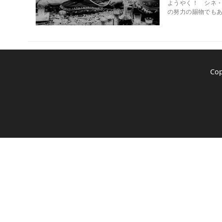
ようやく！ シネ・
の努力の賜物でもあ
Co