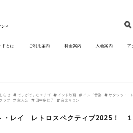
ンドとは
ご利用案内
料金案内
入会案内
ア
しらせ
でぃがでぃなエチゴ
インド映画
インド音楽
サタジット・
クラブ
主人公
田中多佳子
音楽サロン
・レイ レトロスペクティブ2025！ １