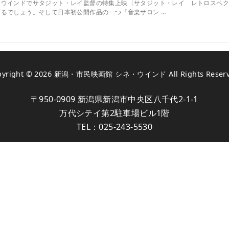
ウインドでサタジット・レイ監督の特集上映〈サタジット・レイ レトロスペク
るでしょう。そして日本初公開作品の一つ『音楽サロン …
pyright © 2026
新潟・市民映画館 シネ・ウインド
All Rights Reser
〒950-0909 新潟県新潟市中央区八千代2-1-1
万代シテイ第2駐車場ビル1階
TEL：
025-243-5530