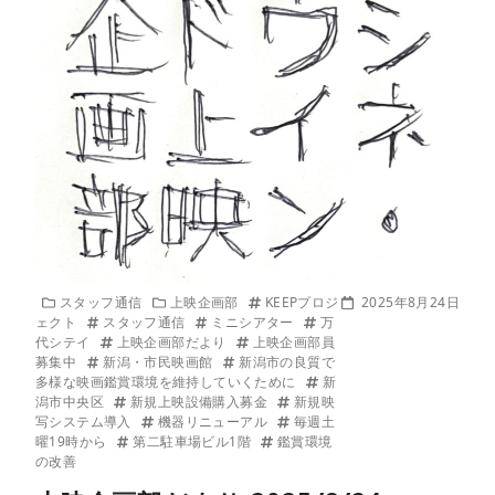
スタッフ通信
上映企画部
KEEPプロジ
2025年8月24日
ェクト
スタッフ通信
ミニシアター
万
代シテイ
上映企画部だより
上映企画部員
募集中
新潟・市民映画館
新潟市の良質で
多様な映画鑑賞環境を維持していくために
新
潟市中央区
新規上映設備購入募金
新規映
写システム導入
機器リニューアル
毎週土
曜19時から
第二駐車場ビル1階
鑑賞環境
の改善