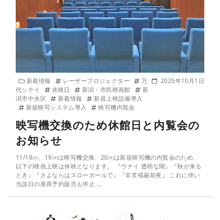
新着情報
レーザープロジェクター
万
2025年10月1日
代シテイ
休映日
新潟・市民映画館
新
潟市中央区
新着情報
新規上映設備導入
新規映写システム導入
映写機内覧会
映写機交換のため休館日と内覧会の
お知らせ
11/18㈫、19㈬は映写機交換、20㈭は新規映写機の内覧会のため、
以下の映画上映は休映となります。 『ウナイ 透明な闇』『秋が来る
とき』『さよならはスローボールで』『非常戒厳前夜』 これに伴い
当該日の座席予約販売も停止 …