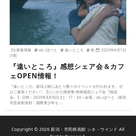
新着情報
ゆいぽーと
遠いところ
鳥
2025年8月1日
の歌
『遠いところ』感想シェア会＆カフ
ェOPEN情報！
『遠いところ』新潟上映にあたり数々のイベントが行われます。ぜ
ひご参加ください！ 【にいがた映画塾 映画感想シェア会『雑談
会』】 日時：2025年8月9日(土) 17：30～会場：ゆいぽーと（新潟
市芸術創造村・国際青少年セ …
Copyright © 2026
新潟・市民映画館 シネ・ウインド
All